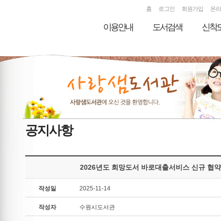
홈
로그인
회원가입
온라
이용안내
도서검색
신착
공지사항
2026년도 희망도서 바로대출서비스 신규 협
작성일
2025-11-14
작성자
수원시도서관