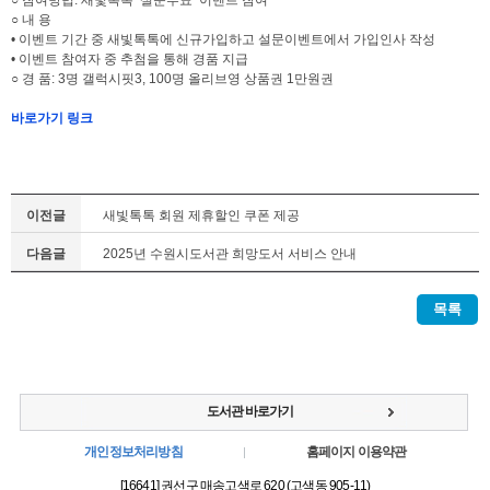
○ 참여방법: 새빛톡톡 ‘설문투표’ 이벤트 참여
○ 내 용
• 이벤트 기간 중 새빛톡톡에 신규가입하고 설문이벤트에서 가입인사 작성
• 이벤트 참여자 중 추첨을 통해 경품 지급
○ 경 품: 3명 갤럭시핏3, 100명 올리브영 상품권 1만원권
바로가기 링크
이전글
새빛톡톡 회원 제휴할인 쿠폰 제공
다음글
2025년 수원시도서관 희망도서 서비스 안내
목록
도서관 바로가기
개인정보처리방침
홈페이지 이용약관
[16641] 권선구 매송고색로 620 (고색동 905-11)