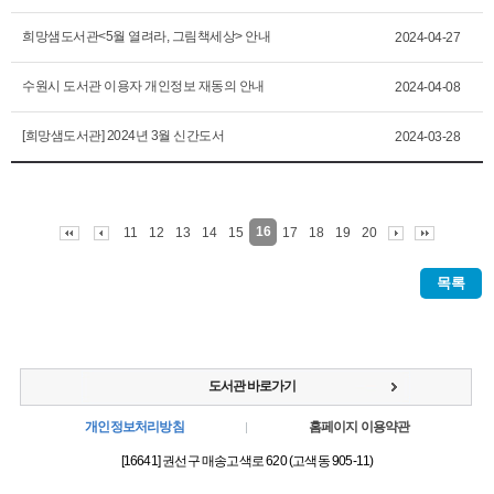
희망샘도서관<5월 열려라, 그림책세상> 안내
2024-04-27
수원시 도서관 이용자 개인정보 재동의 안내
2024-04-08
[희망샘도서관] 2024년 3월 신간도서
2024-03-28
16
11
12
13
14
15
17
18
19
20
목록
도서관 바로가기
개인정보처리방침
홈페이지 이용약관
[16641] 권선구 매송고색로 620 (고색동 905-11)