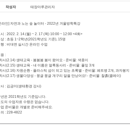
작성자
태장마루관리자
온라인] 자연과 노는 숲 놀이터 - 2022년 겨울방학특강
시 : 2022. 2. 14.(월) ~ 2. 17.(목) 10:00 ~ 12:00 <4회>
상 : 초등 1~2학년(2021학년도 기준), 15명
행 : 비대면 실시간 온라인 수업
용 :
차시(2.14) 생태교육 - 봄봄봄 봄이 왔어요 - 준비물: 색종이
차시(2.15) 생태교육 - 내 이름은 얼룩동사리 - 준비물: 풀잎 3개
차시(2.16) 자원순환 - 플라스틱 섬이 되고 있는 초록별 - 준비물: 페트병 2개, 과자봉지
차시(2.17) 생물다양성 - 뭉글 뭉글 개구리 알을 만났어요! - 준비물: 찰흙(클레이)
사 : 김금미(생태환경 강사)
년은 2021학년도 기준입니다.
도의 수업자료 수령은 없습니다.
업 준비물은 개별로 준비해주세요.
의 : 228-4822