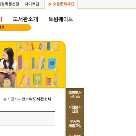
인정회원신청
사이트맵
수원문화재단
자료
희망도서
서비스
> 공지사항 >
타도서관소식
자원봉사
신청
도서관
체험교실