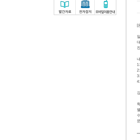
[
일
대
진
내
1
2
3
4
강
학
별
수
문