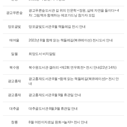
광교푸른숲도서관 길 위의 인문학 <정원, 삶에 자연을 들이다> 4
광교푸른숲
차: 그림책과 함께하는 에코가드닝 참가자 모집
망포글빛
망포글빛도서관 8월 책둘레길 전시 안내
매여울
2022년 8월 함께 읽는 책둘레길(북큐레이션) 전시도서 안내
일월
희망도서 비치알림
북수원
북수원도서관 갤러리 <제2회 연우회전> 전시 안내(22년 14차)
광교홍재도서관 8월 <함께 읽는 책둘레길(북큐레이션)> 전시 안
광교홍재
내
광교홍재
광교홍재도서관 8월 9월 휴관일 안내
대추골
대추골도서관 8월,9월 휴관일 안내
창룡
8월 어린이자료실 원화 <놀자!> 전시 안내