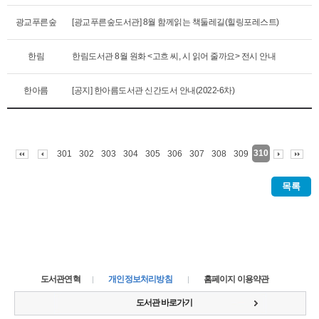
광교푸른숲
[광교푸른숲도서관] 8월 함께읽는 책둘레길(힐링포레스트)
한림
한림도서관 8월 원화 <고흐 씨, 시 읽어 줄까요> 전시 안내
한아름
[공지] 한아름도서관 신간도서 안내(2022-6차)
310
301
302
303
304
305
306
307
308
309
목록
도서관연혁
개인정보처리방침
홈페이지 이용약관
도서관 바로가기