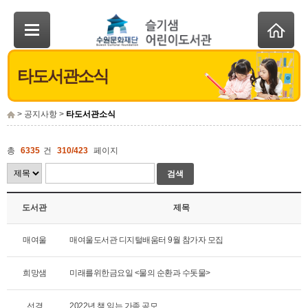
타도서관소식
> 공지사항 >
타도서관소식
총
6335
건
310/423
페이지
검색
도서관
제목
매여울
매여울도서관 디지털배움터 9월 참가자 모집
희망샘
미래를위한금요일 <물의 순환과 수돗물>
선경
2022년 책 읽는 가족 공모