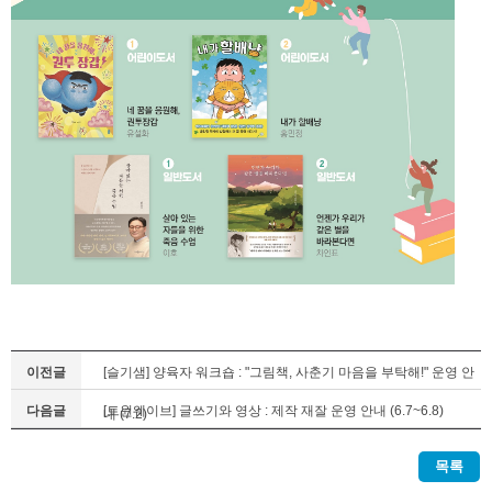
이전글
[슬기샘] 양육자 워크숍 : "그림책, 사춘기 마음을 부탁해!" 운영 안
다음글
[트윈웨이브] 글쓰기와 영상 : 제작 재잘 운영 안내 (6.7~6.8)
내 (7.2)
목록