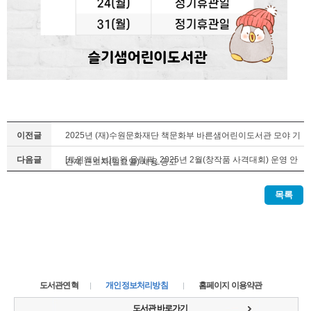
이전글
2025년 (재)수원문화재단 책문화부 바른샘어린이도서관 모야 기
다음글
[트윈웨이브]트윈 올림픽_2025년 2월(창작품 사격대회) 운영 안
간제 근로자(일요일) 채용 공고
내
목록
도서관연혁
개인정보처리방침
홈페이지 이용약관
도서관 바로가기