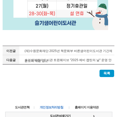
이전글
(재)수원문화재단 2025년 책문화부 바른샘어린이도서관 기간제
다음글
슬기샘어린이도서관 트윈웨이브 "2025 예비 캡틴의 날" 운영 안
근로자 채용 공고
내
목록
도서관연혁
개인정보처리방침
홈페이지 이용약관
도서관 바로가기