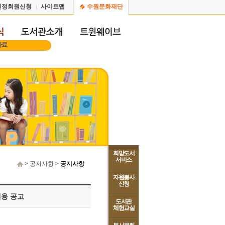
인정회원신청
사이트맵
수원문화재단
자료
희망도서
서비스
> 공지사항 >
공지사항
자원봉사
신청
채용 공고
도서관
체험교실