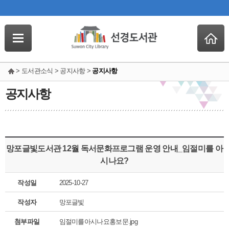
> 도서관소식 > 공지사항 >
공지사항
공지사항
망포글빛도서관 12월 독서문화프로그램 운영 안내_임절미를 아
시나요?
작성일
2025-10-27
작성자
망포글빛
첨부파일
임절미를아시나요홍보문.jpg