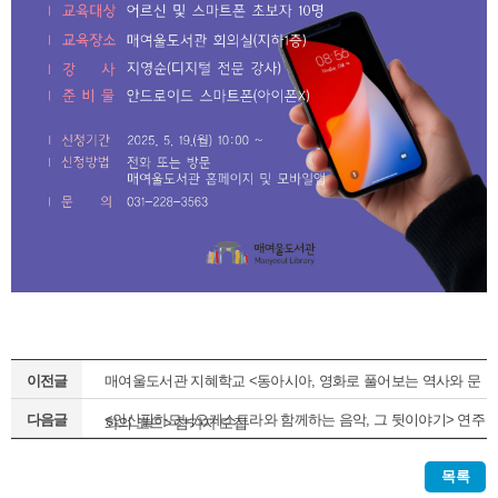
이전글
매여울도서관 지혜학교 <동아시아, 영화로 풀어보는 역사와 문
다음글
<안산필하모닉오케스트라와 함께하는 음악, 그 뒷이야기> 연주
화의 코드> 참가자 모집
회 참가자 모집중
목록