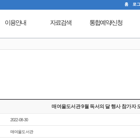
홈
로
이용안내
자료검색
통합예약/신청
이용시간안내
도서검색
독서문화프로그램
도
열람실이용
자료탐색
푸른숲책뜰
대출회원가입
인기도서
도서관체험교실
전자도서관
신착도서
디지털자료실PC예약
도서관서비스
추천도서
열람실좌석현황
자료기증
전자도서관
자원봉사신청
모바일 웹앱 이용안내
희망도서신청
매여울도서관 9월 독서의 달 행사 참가자 
FAQ
지역도서관 통합검색
2022-08-30
매여울도서관