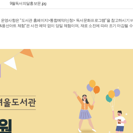
9월독서의달홍보문.jpg
 운영사항은 "도서관 홈페이지>통합예약/신청> 독서문화프로그램"을 참고하시기 
팅&풍선아트 체험"은 사전 예약 없이 당일 체험이며, 재료 소진에 따라 조기 마감될 수