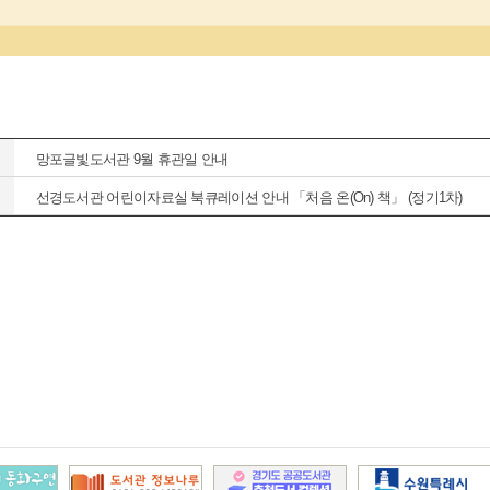
망포글빛도서관 9월 휴관일 안내
선경도서관 어린이자료실 북큐레이션 안내 「처음 온(On) 책」 (정기1차)