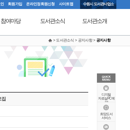
그인
회원가입
온라인정회원신청
사이트맵
수원시 도서관사업소
참여마당
도서관소식
도서관소개
> 도서관소식 > 공지사항 >
공지사항
서관에 물어보세요
공지사항
연혁
동아리커뮤니티
공개자료실
행정서비스헌장
칭찬합니다
조직도
현황안내
상징물
오시는길
특화자료
디지털
모집
자료실PC예
약
희망도서
서비스