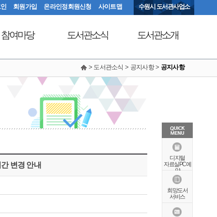
그인
회원가입
온라인정회원신청
사이트맵
수원시 도서관사업소
참여마당
도서관소식
도서관소개
> 도서관소식 > 공지사항 >
공지사항
서관에 물어보세요
공지사항
연혁
동아리커뮤니티
공개자료실
행정서비스헌장
칭찬합니다
조직도
현황안내
상징물
오시는길
특화자료
디지털
시간 변경 안내
자료실PC예
약
희망도서
서비스