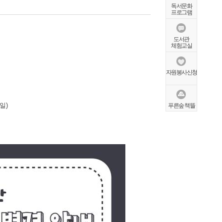
독서문화
프로그램
도서관
체험교실
자원봉사신청
일)
푸른숲 책뜰