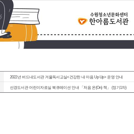
2022년 버드내도서관 겨울독서교실<건강한 내 마음 Up Up> 운영 안내
선경도서관 어린이자료실 북큐레이션 안내 「처음 온(On) 책」 (정기1차)