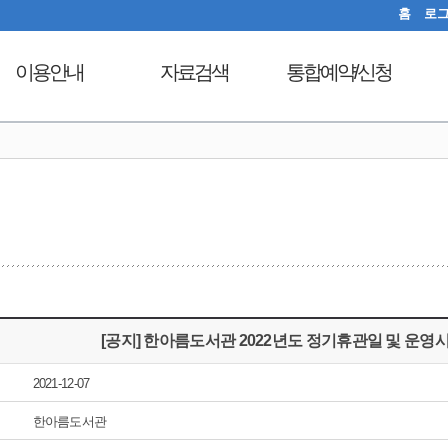
홈
로
이용안내
자료검색
통합예약/신청
이용시간안내
도서검색
독서문화프로그램
도
열람실이용
자료탐색
푸른숲책뜰
대출회원가입
인기도서
도서관체험교실
전자도서관
신착도서
디지털자료실PC예약
도서관서비스
추천도서
열람실좌석현황
자료기증
전자도서관
자원봉사신청
모바일 웹앱 이용안내
희망도서신청
[공지] 한아름도서관 2022년도 정기휴관일 및 운영
FAQ
지역도서관 통합검색
2021-12-07
한아름도서관