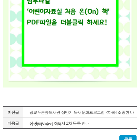
이전글
광교푸른숲도서관 상반기 독서문화프로그램 <아하! 소중한 나
다음글
선경도서관 정기도서 1차 목록 안내
의 생명> 운영 안내
목록