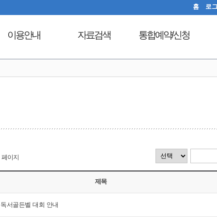
홈
로
이용안내
자료검색
통합예약/신청
이용시간안내
도서검색
독서문화프로그램
도
열람실이용
자료탐색
푸른숲책뜰
대출회원가입
인기도서
도서관체험교실
전자도서관
신착도서
디지털자료실PC예약
도서관서비스
추천도서
열람실좌석현황
자료기증
전자도서관
자원봉사신청
모바일 웹앱 이용안내
희망도서신청
페이지
FAQ
지역도서관 통합검색
제목
원 독서골든벨 대회 안내