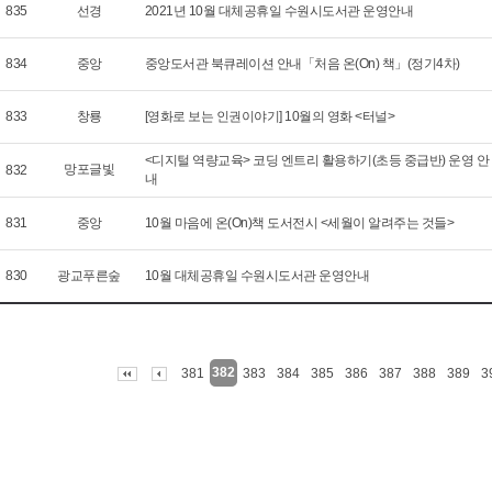
835
선경
2021년 10월 대체공휴일 수원시도서관 운영안내
834
중앙
중앙도서관 북큐레이션 안내「처음 온(On) 책」(정기4차)
833
창룡
[영화로 보는 인권이야기] 10월의 영화 <터널>
<디지털 역량교육> 코딩 엔트리 활용하기(초등 중급반) 운영 안
망포글빛
832
내
831
중앙
10월 마음에 온(On)책 도서전시 <세월이 알려주는 것들>
830
광교푸른숲
10월 대체공휴일 수원시도서관 운영안내
382
381
383
384
385
386
387
388
389
3