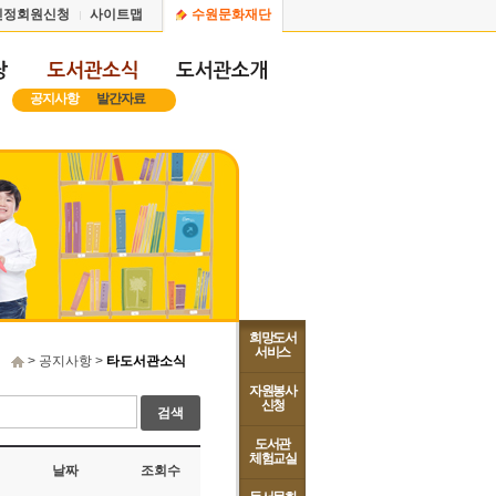
인정회원신청
사이트맵
수원문화재단
공지사항
발간자료
희망도서
서비스
> 공지사항 >
타도서관소식
자원봉사
신청
검색
도서관
체험교실
날짜
조회수