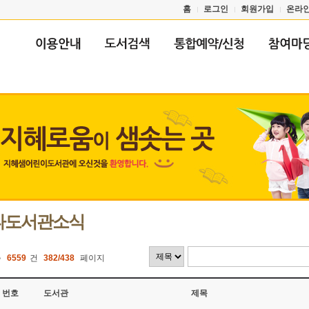
홈
로그인
회원가입
온라
타도서관소식
총
6559
건
382/438
페이지
번호
도서관
제목