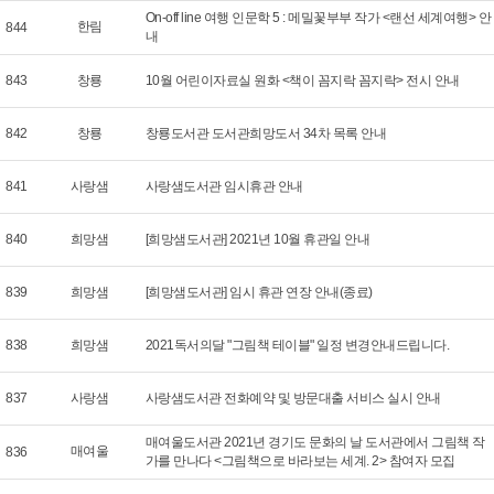
On-off line 여행 인문학 5 : 메밀꽃부부 작가 <랜선 세계여행> 안
한림
844
내
843
창룡
10월 어린이자료실 원화 <책이 꼼지락 꼼지락> 전시 안내
842
창룡
창룡도서관 도서관희망도서 34차 목록 안내
841
사랑샘
사랑샘도서관 임시휴관 안내
840
희망샘
[희망샘도서관] 2021년 10월 휴관일 안내
839
희망샘
[희망샘도서관] 임시 휴관 연장 안내(종료)
838
희망샘
2021독서의달 "그림책 테이블" 일정 변경안내드립니다.
837
사랑샘
사랑샘도서관 전화예약 및 방문대출 서비스 실시 안내
매여울도서관 2021년 경기도 문화의 날 도서관에서 그림책 작
매여울
836
가를 만나다 <그림책으로 바라보는 세계. 2> 참여자 모집