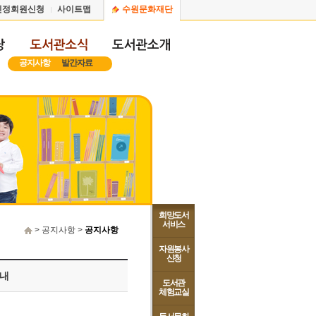
인정회원신청
사이트맵
수원문화재단
공지사항
발간자료
희망도서
서비스
> 공지사항 >
공지사항
자원봉사
신청
안내
도서관
체험교실