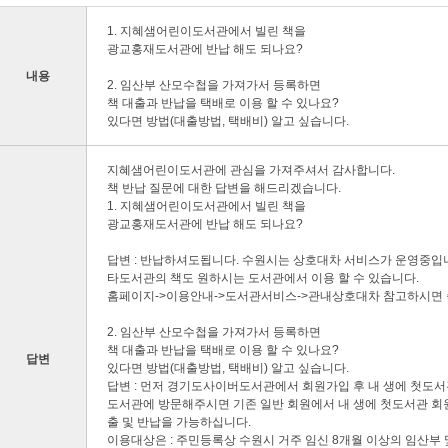
1. 지혜샘어린이도서관에서 빌린 책을
광교홍재도서관에 반납 해도 되나요?
내용
2. 임산부 산모수첩을 가져가서 등록하면
책 대출과 반납을 택배로 이용 할 수 있나요?
있다면 방법(대출방법, 택배비) 알고 싶습니다.
지혜샘어린이도서관에 관심을 가져주셔서 감사합니다.
책 반납 질문에 대한 답변을 해드리겠습니다.
1. 지혜샘어린이도서관에서 빌린 책을
광교홍재도서관에 반납 해도 되나요?
답변 : 반납하셔도됩니다. 수원시는 상호대차 서비스가 운영중입
타도서관의 책도 원하시는 도서관에서 이용 할 수 있습니다.
홈페이지->이용안내->도서관서비스->관내상호대차 참고하시면 
2. 임산부 산모수첩을 가져가서 등록하면
책 대출과 반납을 택배로 이용 할 수 있나요?
답변
있다면 방법(대출방법, 택배비) 알고 싶습니다.
답변 : 먼저 경기도사이버도서관에서 회원가입 후 내 생에 첫도
도서관에 방문해주시면 기존 일반 회원에서 내 생에 첫도서관 회
출 및 반납을 가능하십니다.
이용대상은 : 주민등록상 수원시 거주 임신 8개월 이상의 임산부 및