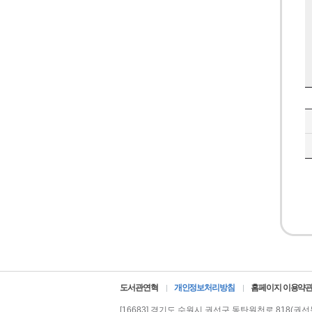
도서관연혁
개인정보처리방침
홈페이지 이용약
[16683] 경기도 수원시 권선구 동탄원천로 818(권선