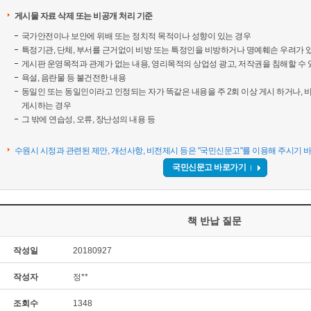
게시물 자료 삭제 또는 비공개 처리 기준
국가안전이나 보안에 위배 또는 정치적 목적이나 성향이 있는 경우
특정기관, 단체, 부서를 근거없이 비방 또는 특정인을 비방하거나 명예훼손 우려가 
게시판 운영목적과 관계가 없는 내용, 영리목적의 상업성 광고, 저작권을 침해할 수 
욕설, 음란물 등 불건전한 내용
동일인 또는 동일인이라고 인정되는 자가 똑같은 내용을 주 2회 이상 게시 하거나, 비
게시하는 경우
그 밖에 연습성, 오류, 장난성의 내용 등
수원시 시정과 관련된 제안, 개선사항, 비전제시 등은 "국민신문고"를 이용해 주시기 
국민신문고 바로가기
책 반납 질문
작성일
20180927
작성자
정**
조회수
1348