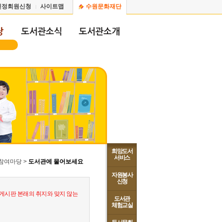
인정회원신청
사이트맵
수원문화재단
희망도서
서비스
 참여마당 >
도서관에 물어보세요
자원봉사
신청
게시판 본래의 취지와 맞지 않는
도서관
체험교실