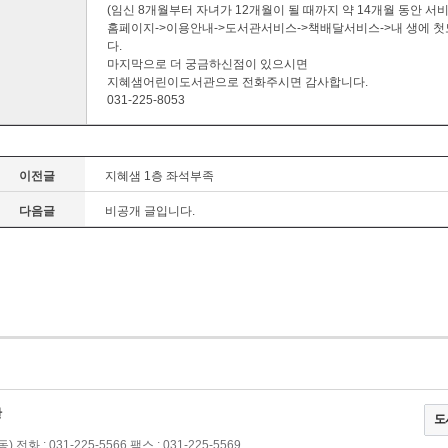
(임신 8개월부터 자녀가 12개월이 될 때까지 약 14개월 동안 서비
홈페이지->이용안내->도서관서비스->책배달서비스->내 생에 
다.
마지막으로 더 궁금하신점이 있으시면
지혜샘어린이도서관으로 전화주시면 감사합니다.
031-225-8053
이전글
지혜샘 1층 좌석부족
다음글
비공개 글입니다.
관
도
동)
전화 : 031-225-5566 팩스 : 031-225-5569