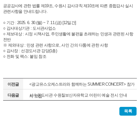
공공감사에 관한 법률 제19조, 수원시 감사규칙 제10조에 따른 종합감사 실시
관련사항을 안내드립니다.
○ 기간 : 2025. 6. 30.(월) ~ 7. 11.(금) [12일간]
○ 감사대상기관 : 도서관사업소
○ 제보대상 : 시정 시책사업, 주민생활에 불편을 초래하는 민생과 관련된 사항
전반
※ 제외대상 : 민생 관련 사항으로, 사인 간의 다툼에 관한 사항
○ 감사장 : 선경도서관 강당(1층)
○ 전화 및 팩스: 붙임 참조
이전글
<광교유스오케스트라와 함께하는 SUMMER CONCERT> 참가
다음글
서수원도서관 수원칠보산자유학교 어린이 예술 전시 안내
자 모집
목록