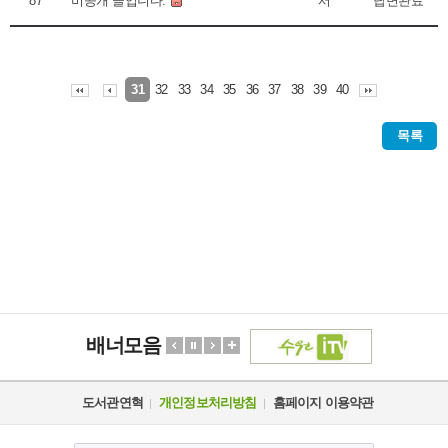
87
비공개 글입니다.
서**
답변완료
32
33
34
35
36
37
38
39
40
31
목록
배너모음
도서관연혁
개인정보처리방침
홈페이지 이용약관