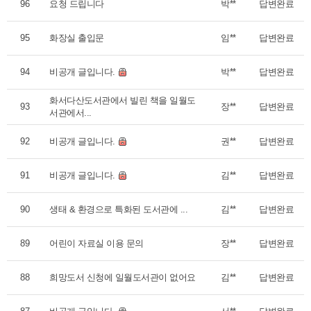
96
요청 드립니다
박**
답변완료
95
화장실 출입문
임**
답변완료
94
비공개 글입니다.
박**
답변완료
화서다산도서관에서 빌린 책을 일월도
93
장**
답변완료
서관에서...
92
비공개 글입니다.
권**
답변완료
91
비공개 글입니다.
김**
답변완료
90
생태 & 환경으로 특화된 도서관에 ...
김**
답변완료
89
어린이 자료실 이용 문의
장**
답변완료
88
희망도서 신청에 일월도서관이 없어요
김**
답변완료