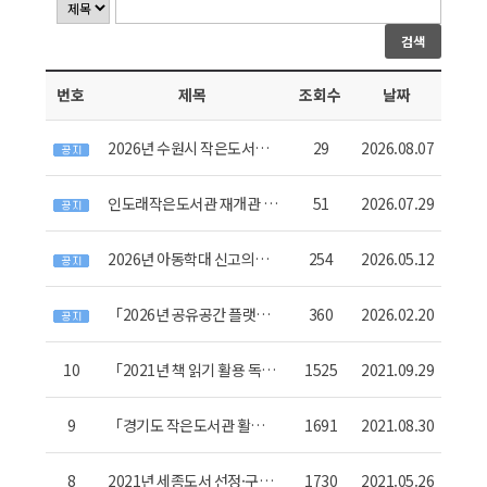
검색
번호
제목
조회수
날짜
2026년 수원시 작은도서관
29
2026.08.07
발전 유공 표창 후보자 추천
공고
인도래작은도서관 재개관 안
51
2026.07.29
내
2026년 아동학대 신고의무
254
2026.05.12
자 교육 시행 안내
「2026년 공유공간 플랫폼,
360
2026.02.20
우리마을 작은도서관」 운영
안내
10
「2021년 책 읽기 활용 독서
1525
2021.09.29
자료」보급 신청 안내
(~10.15까지)
9
「경기도 작은도서관 활동가
1691
2021.08.30
교육 - 책과 사람을 잇다」(2
과정) 교육 신청 안내
8
2021년 세종도서 선정·구입
1730
2021.05.26