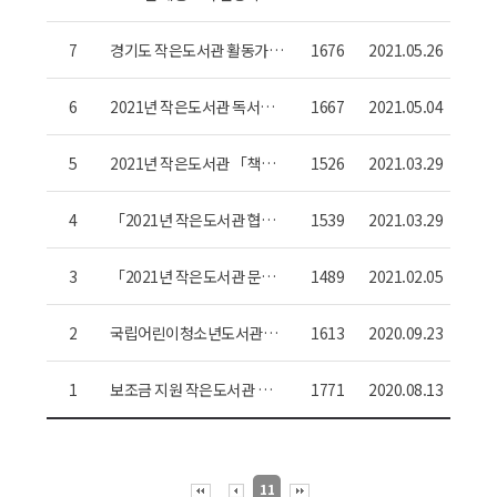
지원 사업 도서보급 신청안
내
7
경기도 작은도서관 활동가
1676
2021.05.26
교육
6
2021년 작은도서관 독서문
1667
2021.05.04
화프로그램 지원사업 신청
안내
5
2021년 작은도서관 「책친
1526
2021.03.29
구」 지원 시행 작은도서관
및 책친구 공모 안내
4
「2021년 작은도서관 협력
1539
2021.03.29
멘토링 지원」사업 신청 안
내
3
「2021년 작은도서관 문화
1489
2021.02.05
가 있는 날」시행 작은도서
관 모집 안내
2
국립어린이청소년도서관
1613
2020.09.23
「책 읽어 주세요」 교육 동
영상 게시 안내
1
보조금 지원 작은도서관 독
1771
2020.08.13
서문화프로그램 외부강사 범
죄 전력 조회 동의서 제출 안
내
11