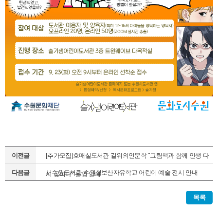
이전글
[추가모집]호매실도서관 길위의인문학 "그림책과 함께 인생 다
다음글
서수원도서관 수원칠보산자유학교 어린이 예술 전시 안내
시 꽃피다" 운영 안내
목록