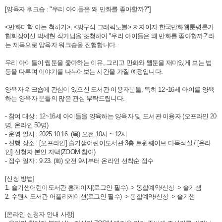
[양육자 워크숍 : "우리 아이들은 왜 만화를 좋아할까?"]
<만화미학 아는 척하기>, <방구석 그래픽노블> 저자이자 한국만화웹툰평론가
협회장이신 박세현 작가님을 초청하여 "우리 아이들은 왜 만화를 좋아할까?"라
는 제목으로 양육자 워크숍을 진행합니다.
우리 아이들이 웹툰을 좋아하는 이유, 그리고 만화와 웹툰을 재미있게 보는 법
등을 다루며 이야기를 나누어보는 시간을 가질 예정입니다.
양육자 워크숍에 관심이 있으신 도서관 이용자분들, 특히 12~16세 아이를 양육
하는 양육자 분들의 많은 관심 부탁드립니다.
- 참여 대상 : 12~16세 아이들을 양육하는 양육자 및 도서관 이용자 (오프라인 20
명, 온라인 50명)
- 운영 일시 : 2025.10.16. (목) 오전 10시 ~ 12시
- 진행 장소 : [오프라인] 슬기샘어린이도서관 3층 트윈웨이브 다목적실 / [온라
인] 신청자 본인 자택(ZOOM 참여)
- 접수 일자 : 9.23. (화) 오전 9시부터 온라인 선착순 접수
[신청 방법]
1. 슬기샘어린이도서관 홈페이지(로그인 필수) -> 통합예약/신청 -> 슬기샘
2. 수원시도서관 어플리케이션(로그인 필수) -> 통합예약/신청 -> 슬기샘
[온라인 신청자 안내 사항]