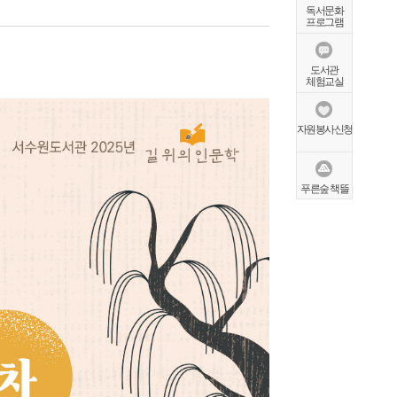
독서문화
프로그램
도서관
체험교실
자원봉사신청
푸른숲 책뜰