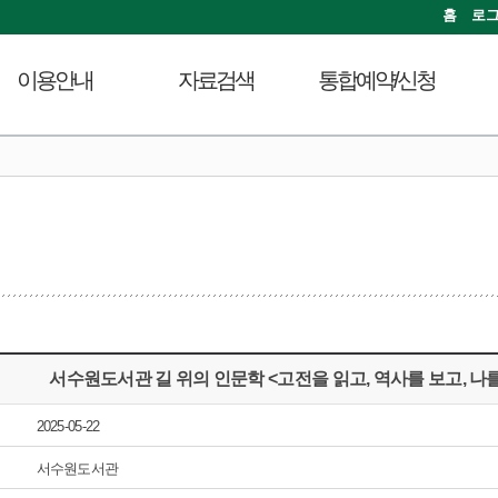
홈
로
이용안내
자료검색
통합예약/신청
이용시간안내
도서검색
독서문화프로그램
도
대출회원가입
자료탐색
푸른숲책뜰
전자도서관
인기도서
도서관체험교실
도서관서비스
신착도서
디지털자료실PC예약
자료기증
추천도서
열람실좌석현황
모바일 웹앱 이용안내
전자도서관
자원봉사신청
FAQ
희망도서신청
서수원도서관 길 위의 인문학 <고전을 읽고, 역사를 보고, 나를
지역도서관 통합검색
2025-05-22
서수원도서관