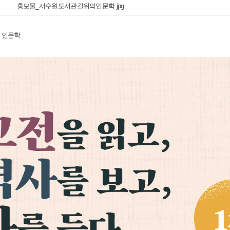
홍보물_서수원도서관길위의인문학.jpg
 인문학