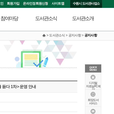
그인
회원가입
온라인정회원신청
사이트맵
수원시 도서관사업소
참여마당
도서관소식
도서관소개
> 도서관소식 > 공지사항 >
공지사항
서관에 물어보세요
공지사항
연혁
동아리커뮤니티
공개자료실
행정서비스헌장
칭찬합니다
조직도
현황안내
상징물
오시는길
특화자료
디지털
 듣다 1차> 운영 안내
자료실PC예
약
희망도서
서비스