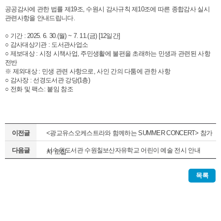
공공감사에 관한 법률 제19조, 수원시 감사규칙 제10조에 따른 종합감사 실시
관련사항을 안내드립니다.
○ 기간 : 2025. 6. 30.(월) ~ 7. 11.(금) [12일간]
○ 감사대상기관 : 도서관사업소
○ 제보대상 : 시정 시책사업, 주민생활에 불편을 초래하는 민생과 관련된 사항
전반
※ 제외대상 : 민생 관련 사항으로, 사인 간의 다툼에 관한 사항
○ 감사장 : 선경도서관 강당(1층)
○ 전화 및 팩스: 붙임 참조
이전글
<광교유스오케스트라와 함께하는 SUMMER CONCERT> 참가
다음글
서수원도서관 수원칠보산자유학교 어린이 예술 전시 안내
자 모집
목록