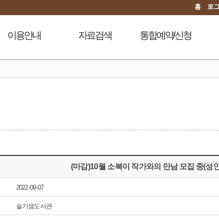
홈
로
이용안내
자료검색
통합예약/신청
이용시간안내
도서검색
독서문화프로그램
도
대출회원가입
자료탐색
푸른숲책뜰
전자도서관
인기도서
도서관체험교실
도서관서비스
신착도서
디지털자료실PC예약
자료기증
추천도서
열람실좌석현황
모바일 웹앱 이용안내
전자도서관
자원봉사신청
FAQ
희망도서신청
(마감)10월 소복이 작가와의 만남 모집 중(성인
지역도서관 통합검색
2022-09-07
슬기샘도서관