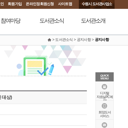
그인
회원가입
온라인정회원신청
사이트맵
수원시 도서관사업소
참여마당
도서관소식
도서관소개
> 도서관소식 > 공지사항 >
공지사항
서관에 물어보세요
공지사항
연혁
동아리커뮤니티
공개자료실
행정서비스헌장
칭찬합니다
조직도
현황안내
상징물
오시는길
특화자료
디지털
 대상)
자료실PC예
약
희망도서
서비스