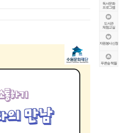
독서문화
프로그램
도서관
체험교실
자원봉사신청
푸른숲 책뜰