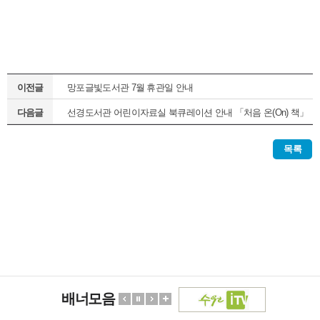
이전글
망포글빛도서관 7월 휴관일 안내
다음글
선경도서관 어린이자료실 북큐레이션 안내 「처음 온(On) 책」
(정기1차)
목록
배너모음