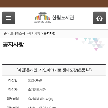
> 도서관소식 > 공지사항 >
공지사항
공지사항
[마감]온라인_자연이야기로 생태도감(초등1-2)
작성일
2022-06-28
작성자
슬기샘도서관
첨부파일
슬기샘생태도감.jpg
첨부파일
생태도감(1-2학년).jpg