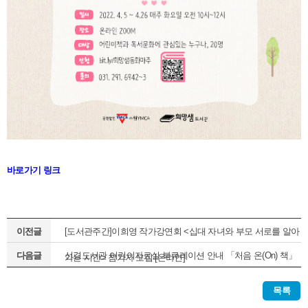
바로가기 링크
이전글
[도서관주간]이희영 작가강연회 <십대 자녀와 부모 서로를 알아
다음글
선경도서관 어린이자료실 북큐레이션 안내 「처음 온(On) 책」
가는 시간> 참가자 모집 [온라인]
(정기1차)
목록