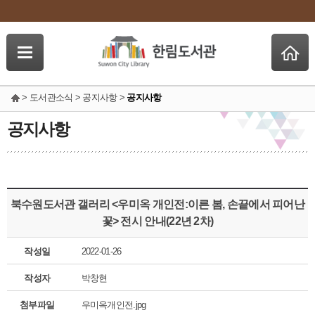
> 도서관소식 > 공지사항 >
공지사항
공지사항
북수원도서관 갤러리 <우미옥 개인전:이른 봄, 손끝에서 피어난
꽃> 전시 안내(22년 2차)
작성일
2022-01-26
작성자
박창현
첨부파일
우미옥개인전.jpg