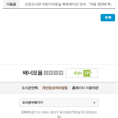
다음글
선경도서관 어린이자료실 북큐레이션 안내 「처음 온(On) 책」
(정기1차)
목록
배너모음
도서관연혁
개인정보처리방침
홈페이지 이용약관
도서관 바로가기
[16666] 경기도 수원시 권선구 동수원로25번길 32-110(권선
동)