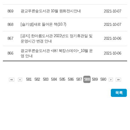
광교푸른숲도서관 10월 원화전시안내
869
2021-10-07
[슬기샘]새로 들어온 책(10.7)
868
2021-10-07
[공지] 한아름도서관 2022년도 정기휴관일 및
867
2021-10-06
운영시간 변경 안내
광교푸른숲도서관 <休! 북캉스데이>_10월 운
866
2021-10-06
영 안내
581
582
583
584
585
586
587
589
590
588
목록