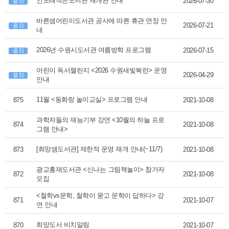
인도래작은도서관 재개관 안내
2026-07-30
바른샘어린이도서관 공사에 따른 휴관 연장 안
2026-07-21
내
2026년 수원시도서관 여름방학 프로그램
2026-07-15
어린이 독서챌린지 <2026 수원새빛북런> 운영
2026-04-29
안내
11월 <동화랑 놀이교실> 프로그램 안내
875
2021-10-08
과학자들의 재능기부 강연 <10월의 하늘 프로
874
2021-10-08
그램 안내>
[희망샘도서관] 제한적 운영 재개 안내(~11/7)
873
2021-10-08
광교홍재도서관 <신나는 그림책놀이> 참가자
872
2021-10-08
모집
<철학vs문학, 철학이 묻고 문학이 답하다> 강
871
2021-10-07
연 안내
희망도서 비치알림
870
2021-10-07