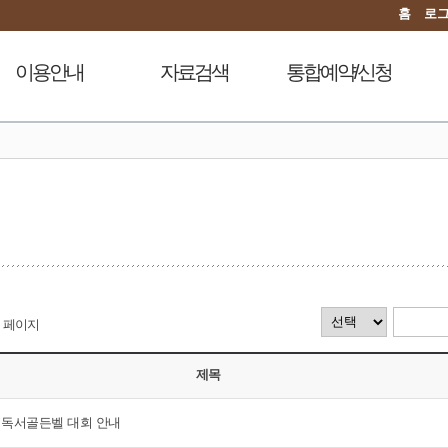
홈
로
이용안내
자료검색
통합예약/신청
이용시간안내
도서검색
독서문화프로그램
도
대출회원가입
자료탐색
푸른숲책뜰
전자도서관
인기도서
도서관체험교실
도서관서비스
신착도서
디지털자료실PC예약
자료기증
추천도서
열람실좌석현황
모바일 웹앱 이용안내
전자도서관
자원봉사신청
FAQ
희망도서신청
페이지
지역도서관 통합검색
제목
원 독서골든벨 대회 안내