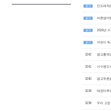
인도래작은
바른샘어린
2026년
어린이 독
3242
광교홍재도
3241
서수원도서
3240
광교푸른숲
3239
태장마루도
3238
우리 고장