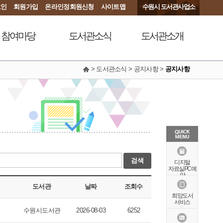
그인
회원가입
온라인정회원신청
사이트맵
수원시 도서관사업소
참여마당
도서관소식
도서관소개
> 도서관소식 > 공지사항 >
공지사항
서관에 물어보세요
공지사항
연혁
동아리커뮤니티
공개자료실
행정서비스헌장
칭찬합니다
조직도
현황안내
상징물
오시는길
검색
특화자료
디지털
자료실PC예
약
도서관
날짜
조회수
희망도서
서비스
수원시도서관
2026-08-03
6252