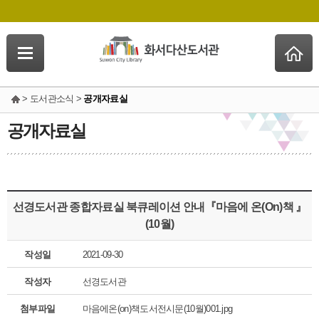
> 도서관소식 >
공개자료실
공개자료실
선경도서관 종합자료실 북큐레이션 안내『마음에 온(On)책 』
(10월)
작성일
2021-09-30
작성자
선경도서관
첨부파일
마음에온(on)책도서전시문(10월)001.jpg