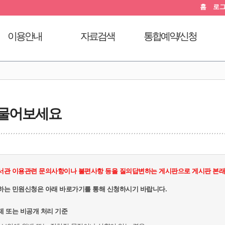
홈
로
이용안내
자료검색
통합예약/신청
이용시간안내
도서검색
독서문화프로그램
도
대출회원가입
자료탐색
푸른숲책뜰
전자도서관
인기도서
도서관체험교실
 물어보세요
도서관서비스
신착도서
디지털자료실PC예약
자료기증
추천도서
열람실좌석현황
모바일 웹앱 이용안내
전자도서관
자원봉사신청
FAQ
희망도서신청
서관 이용관련 문의사항이나 불편사항 등을 질의답변하는 게시판으로 게시판 본래의
지역도서관 통합검색
하는 민원신청은 아래 바로가기를 통해 신청하시기 바랍니다.
제 또는 비공개 처리 기준