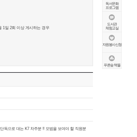
독서문화
프로그램
도서관
 1일 2회 이상 게시하는 경우
체험교실
자원봉사신청
푸른숲 책뜰
독으로 대는 K7 차주분 !! 모범을 보여야 할 직원분