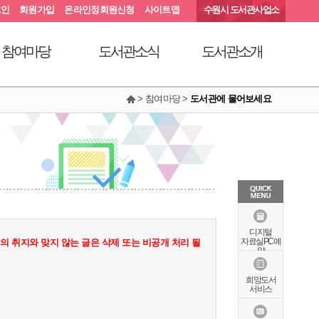
그인
회원가입
온라인정회원신청
사이트맵
수원시 도서관사업소
참여마당
도서관소식
도서관소개
> 참여마당 >
도서관에 물어보세요
서관에 물어보세요
공지사항
연혁
동아리커뮤니티
공개자료실
행정서비스헌장
칭찬합니다
조직도
현황안내
상징물
오시는길
특화자료
디지털
자료실PC예
 취지와 맞지 않는 글은 삭제 또는 비공개 처리 될
약
희망도서
서비스