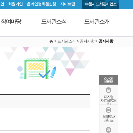
그인
회원가입
온라인정회원신청
사이트맵
수원시 도서관사업소
참여마당
도서관소식
도서관소개
> 도서관소식 > 공지사항 >
공지사항
서관에 물어보세요
공지사항
연혁
동아리커뮤니티
공개자료실
행정서비스헌장
칭찬합니다
조직도
현황안내
상징물
오시는길
특화자료
디지털
자료실PC예
약
희망도서
서비스