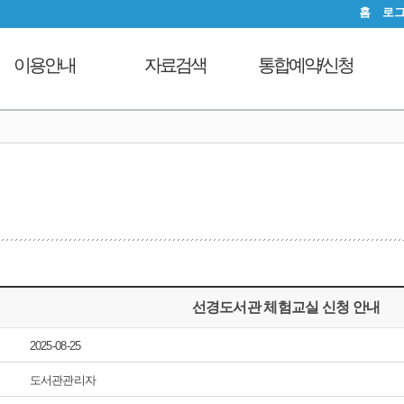
홈
로
이용안내
자료검색
통합예약/신청
이용시간안내
도서검색
독서문화프로그램
도
대출회원가입
자료탐색
푸른숲책뜰
전자도서관
인기도서
도서관체험교실
도서관서비스
신착도서
디지털자료실PC예약
자료기증
추천도서
열람실좌석현황
모바일 웹앱 이용안내
전자도서관
자원봉사신청
FAQ
희망도서신청
선경도서관 체험교실 신청 안내
지역도서관 통합검색
2025-08-25
도서관관리자