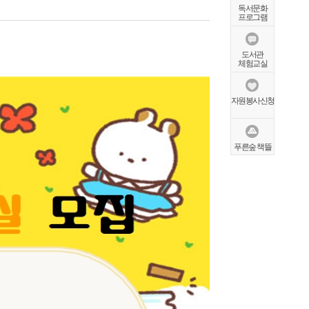
독서문화
프로그램
도서관
체험교실
자원봉사신청
푸른숲 책뜰