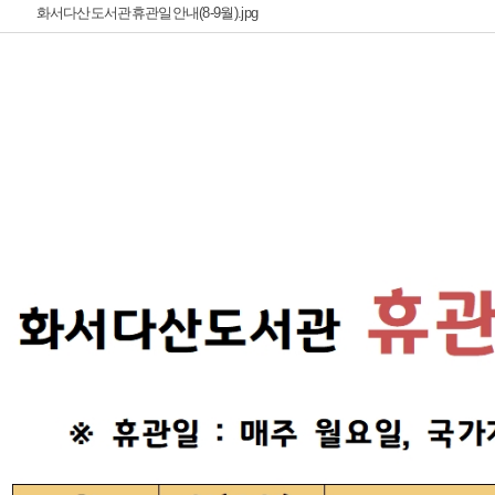
화서다산도서관휴관일안내(8-9월).jpg