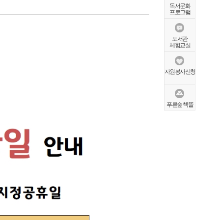
독서문화
프로그램
도서관
체험교실
자원봉사신청
푸른숲 책뜰