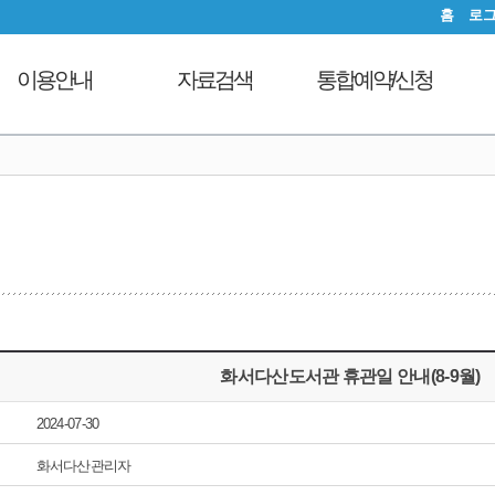
홈
로
이용안내
자료검색
통합예약/신청
이용시간안내
도서검색
독서문화프로그램
도
대출회원가입
자료탐색
푸른숲책뜰
전자도서관
인기도서
도서관체험교실
도서관서비스
신착도서
디지털자료실PC예약
자료기증
추천도서
열람실좌석현황
모바일 웹앱 이용안내
전자도서관
자원봉사신청
FAQ
희망도서신청
화서다산도서관 휴관일 안내(8-9월)
지역도서관 통합검색
2024-07-30
화서다산관리자