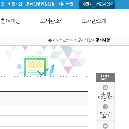
그인
회원가입
온라인정회원신청
사이트맵
수원시 도서관사업소
참여마당
도서관소식
도서관소개
> 도서관소식 > 공지사항 >
공지사항
서관에 물어보세요
공지사항
연혁
동아리커뮤니티
공개자료실
행정서비스헌장
칭찬합니다
조직도
현황안내
상징물
오시는길
특화자료
디지털
자료실PC예
약
희망도서
서비스