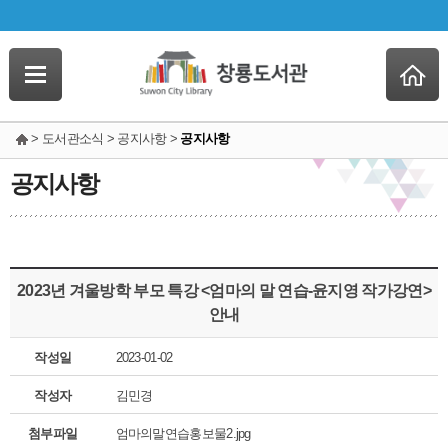
> 도서관소식 > 공지사항 >
공지사항
공지사항
2023년 겨울방학 부모 특강 <엄마의 말 연습-윤지영 작가강연>
안내
작성일
2023-01-02
작성자
김민경
첨부파일
엄마의말연습홍보물2.jpg