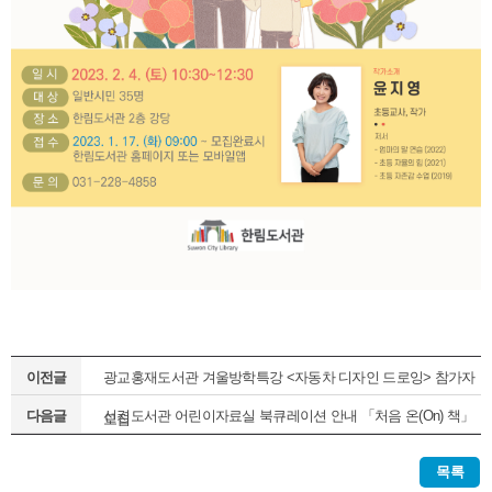
이전글
광교홍재도서관 겨울방학특강 <자동차 디자인 드로잉> 참가자
다음글
선경도서관 어린이자료실 북큐레이션 안내 「처음 온(On) 책」
모집
(정기1차)
목록