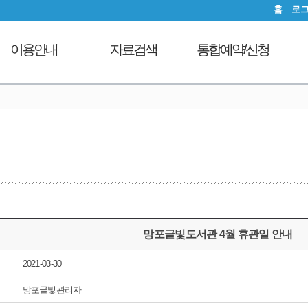
홈
로
이용안내
자료검색
통합예약/신청
이용시간안내
도서검색
독서문화프로그램
도
대출회원가입
자료탐색
푸른숲책뜰
전자도서관
인기도서
도서관체험교실
도서관서비스
신착도서
디지털자료실PC예약
자료기증
추천도서
열람실좌석현황
모바일 웹앱 이용안내
전자도서관
자원봉사신청
FAQ
희망도서신청
망포글빛도서관 4월 휴관일 안내
지역도서관 통합검색
2021-03-30
망포글빛관리자