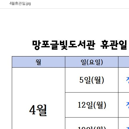
4월휴관일.jpg