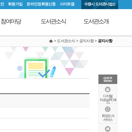
그인
회원가입
온라인정회원신청
사이트맵
수원시 도서관사업소
참여마당
도서관소식
도서관소개
> 도서관소식 > 공지사항 >
공지사항
서관에 물어보세요
공지사항
연혁
동아리커뮤니티
공개자료실
행정서비스헌장
칭찬합니다
조직도
현황안내
상징물
오시는길
특화자료
디지털
자료실PC예
약
희망도서
서비스