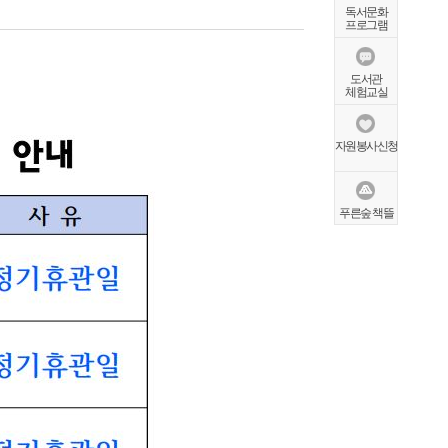
독서문화
프로그램
도서관
체험교실
자원봉사신청
푸른숲 책뜰