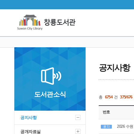
공지사항
도서관소식
총
6754
건
375/676
번호
공지사항
2026 수
공개자료실