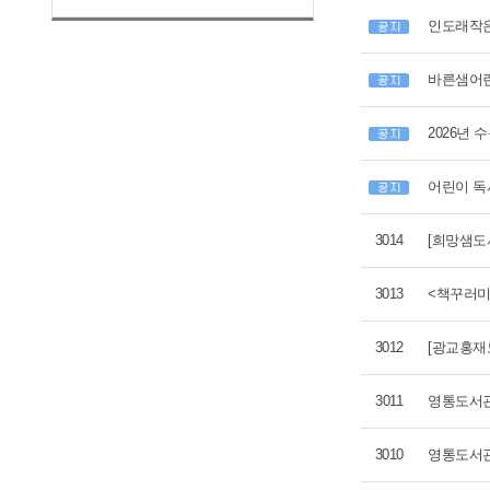
인도래작은
바른샘어린
2026년
어린이 독
3014
[희망샘도
3013
<책꾸러미
3012
[광교홍재
3011
영통도서관
3010
영통도서관 