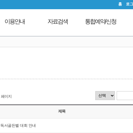
홈
로
이용안내
자료검색
통합예약/신청
이용시간안내
도서검색
독서문화프로그램
도
대출회원가입
자료탐색
푸른숲책뜰
전자도서관
인기도서
도서관체험교실
도서관서비스
신착도서
디지털자료실PC예약
자료기증
추천도서
열람실좌석현황
모바일 웹앱 이용안내
전자도서관
자원봉사신청
FAQ
희망도서신청
페이지
지역도서관 통합검색
제목
원 독서골든벨 대회 안내