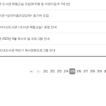
 도서관 체험교실 모집(유치원 및 어린이집 6~7세 반)
관 <성인마음건강강좌> 참가자 모집
 화서다산도서관 <도서관 체험교실> 운영 안내
2023년 9월 독서의 달 프로그램 안내
 버드내도서관 하반기 독서문화프로그램 안내
371
372
373
374
376
377
378
379
3
375