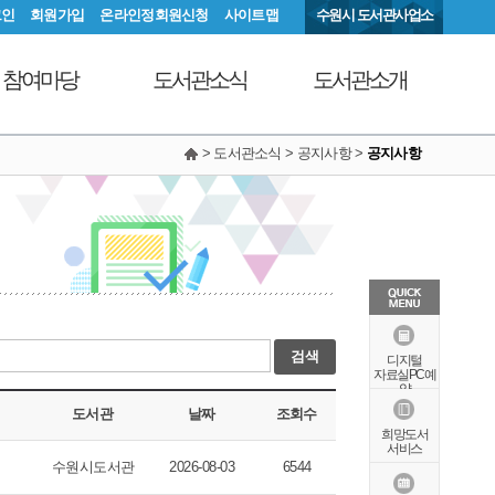
그인
회원가입
온라인정회원신청
사이트맵
수원시 도서관사업소
참여마당
도서관소식
도서관소개
> 도서관소식 > 공지사항 >
공지사항
서관에 물어보세요
공지사항
연혁
동아리커뮤니티
공개자료실
행정서비스헌장
칭찬합니다
조직도
현황안내
상징물
오시는길
검색
특화자료
디지털
자료실PC예
약
도서관
날짜
조회수
희망도서
서비스
수원시도서관
2026-08-03
6544