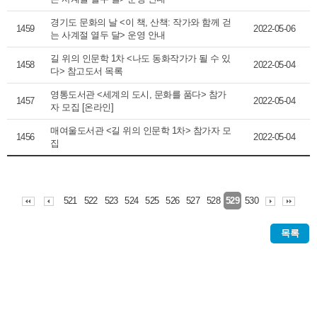
경기도 문화의 날 <이 책, 산책: 작가와 함께 걷
1459
2022-05-06
는 사계절 열두 달> 운영 안내
길 위의 인문학 1차 <나도 동화작가가 될 수 있
1458
2022-05-04
다> 참고도서 목록
영통도서관 <세계의 도시, 문화를 품다> 참가
1457
2022-05-04
자 모집 [온라인]
매여울도서관 <길 위의 인문학 1차> 참가자 모
1456
2022-05-04
집
521
522
523
524
525
526
527
528
530
529
목록