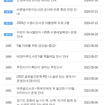
인도래작은도서관 재개관 안내
2026-07-30
바른샘어린이도서관 공사에 따른 휴관 연장 안
2026-07-21
내
2026년 수원시도서관 여름방학 프로그램
2026-07-15
어린이 독서챌린지 <2026 수원새빛북런> 운영
2026-04-29
안내
5월 미래를 위한 금요일<줍깅>
1465
2022-05-09
태장마루도서관 5월 책둘레길 전시 안내
1464
2022-05-07
추천서가기획단이 권하는 추천도서
1463
2022-05-06
[2022 글로벌인문학 #3] <소설로 읽는 중국사>
1462
2022-05-06
운영안내 [온라인]
대추골도서관 <학부모에게 꼭 필요한 디지털
1461
2022-05-06
리터러시> 운영 안내
경기도 문화의 날 <이 책, 산책: 작가와 함께 걷
1460
2022-05-06
는 사계절 열두 달> 운영 안내