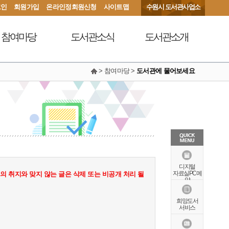
그인
회원가입
온라인정회원신청
사이트맵
수원시 도서관사업소
참여마당
도서관소식
도서관소개
> 참여마당 >
도서관에 물어보세요
서관에 물어보세요
공지사항
연혁
동아리커뮤니티
공개자료실
행정서비스헌장
칭찬합니다
조직도
현황안내
상징물
오시는길
특화자료
디지털
자료실PC예
 취지와 맞지 않는 글은 삭제 또는 비공개 처리 될
약
희망도서
서비스