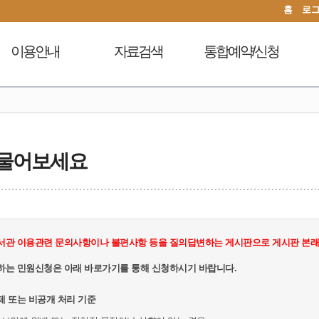
홈
로
이용안내
자료검색
통합예약/신청
이용시간안내
도서검색
독서문화프로그램
도
열람실이용
자료탐색
푸른숲책뜰
대출회원가입
인기도서
도서관체험교실
 물어보세요
전자도서관
신착도서
디지털자료실PC예약
도서관서비스
추천도서
열람실좌석현황
자료기증
전자도서관
자원봉사신청
모바일 웹앱 이용안내
희망도서신청
서관 이용관련 문의사항이나 불편사항 등을 질의답변하는 게시판으로 게시판 본래의
FAQ
지역도서관 통합검색
하는 민원신청은 아래 바로가기를 통해 신청하시기 바랍니다.
제 또는 비공개 처리 기준