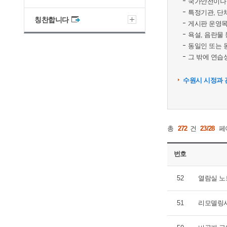
국가안전이나 
특정기관, 단
칭찬합니다
게시판 운영목
욕설, 음란물
동일인 또는 
그 밖에 연습성
수원시 시정과 
총
272
건
23/28
페
번호
52
열람실 노
51
리모델링시