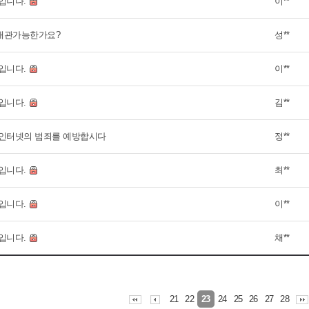
입니다.
이**
대관가능한가요?
성**
입니다.
이**
입니다.
김**
인터넷의 범죄를 예방합시다
정**
입니다.
최**
입니다.
이**
입니다.
채**
21
22
24
25
26
27
28
23