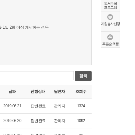
독서문화
프로그램
자원봉사신청
 1일 2회 이상 게시하는 경우
푸른숲 책뜰
검색
날짜
진행상태
답변자
조회수
2019.06.21
답변완료
관리자
1324
2019.06.20
답변완료
관리자
1092