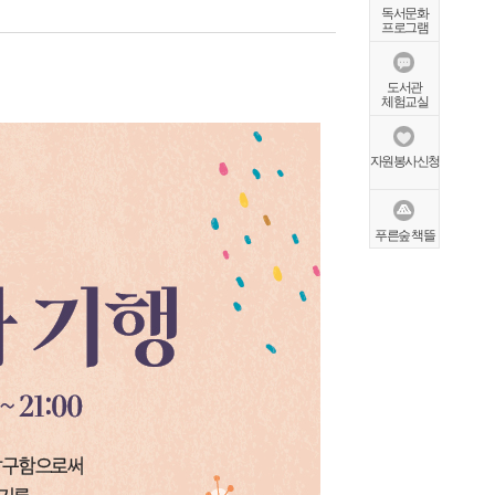
독서문화
프로그램
도서관
체험교실
자원봉사신청
푸른숲 책뜰