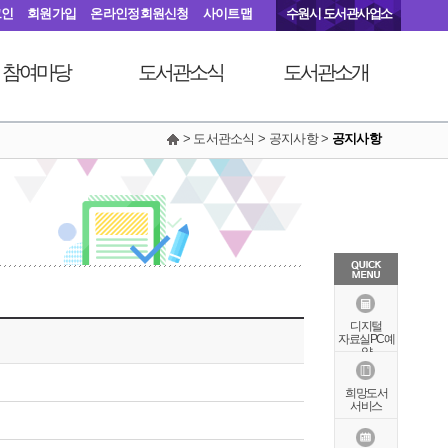
그인
회원가입
온라인정회원신청
사이트맵
수원시 도서관사업소
참여마당
도서관소식
도서관소개
> 도서관소식 > 공지사항 >
공지사항
서관에 물어보세요
공지사항
연혁
동아리커뮤니티
공개자료실
행정서비스헌장
칭찬합니다
조직도
현황안내
상징물
오시는길
특화자료
디지털
자료실PC예
약
희망도서
서비스