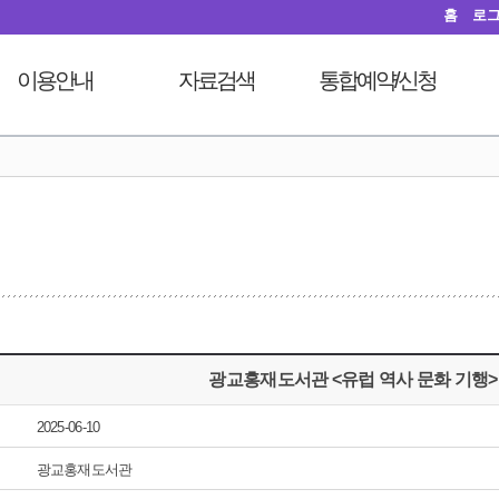
홈
로
이용안내
자료검색
통합예약/신청
이용시간안내
도서검색
독서문화프로그램
도
열람실이용
자료탐색
푸른숲책뜰
대출회원가입
인기도서
도서관체험교실
전자도서관
신착도서
디지털자료실PC예약
도서관서비스
추천도서
열람실좌석현황
자료기증
전자도서관
자원봉사신청
모바일 웹앱 이용안내
희망도서신청
광교홍재도서관 <유럽 역사 문화 기행>
FAQ
지역도서관 통합검색
2025-06-10
광교홍재도서관