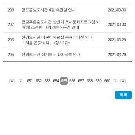
망포글빛도서관 4월 휴관일 안내
208
2021-03-30
광교푸른숲도서관 상반기 독서문화프로그램 <
207
2021-03-30
아하! 소중한 나의 생명> 운영 안내
선경도서관 어린이자료실 북큐레이션 안내
206
2021-03-29
「처음 온(On) 책」 (정기1차)
선경도서관 정기도서 1차 목록 안내
205
2021-03-29
651
652
653
654
656
657
658
659
660
655
목록