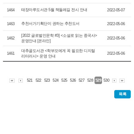
태장마루도서관 5월 책둘레길 전시 안내
1464
2022-05-07
추천서가기획단이 권하는 추천도서
1463
2022-05-06
[2022 글로벌인문학 #3] <소설로 읽는 중국사>
1462
2022-05-06
운영안내 [온라인]
대추골도서관 <학부모에게 꼭 필요한 디지털
1461
2022-05-06
리터러시> 운영 안내
521
522
523
524
525
526
527
528
530
529
목록