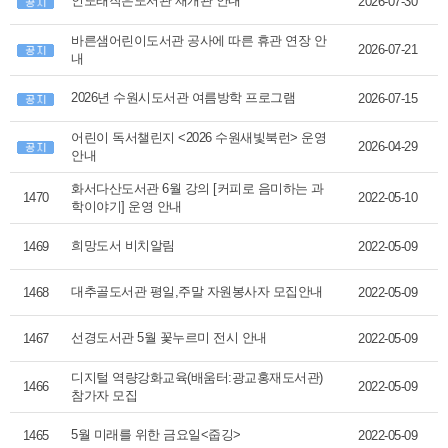
인도래작은도서관 재개관 안내
2026-07-30
바른샘어린이도서관 공사에 따른 휴관 연장 안
2026-07-21
내
2026년 수원시도서관 여름방학 프로그램
2026-07-15
어린이 독서챌린지 <2026 수원새빛북런> 운영
2026-04-29
안내
화서다산도서관 6월 강의 [커피로 음미하는 과
1470
2022-05-10
학이야기] 운영 안내
희망도서 비치알림
1469
2022-05-09
대추골도서관 평일,주말 자원봉사자 모집안내
1468
2022-05-09
선경도서관 5월 꽃누르미 전시 안내
1467
2022-05-09
디지털 역량강화교육(배움터:광교홍재도서관)
1466
2022-05-09
참가자 모집
5월 미래를 위한 금요일<줍깅>
1465
2022-05-09