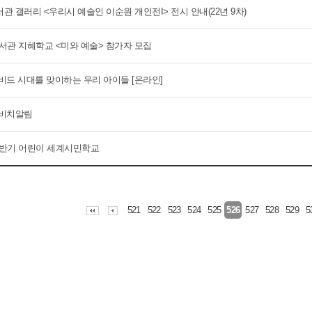
관 갤러리 <우리시 예술인 이순원 개인전I> 전시 안내(22년 9차)
도서관 지혜학교 <미와 예술> 참가자 모집
비드 시대를 맞이하는 우리 아이들 [온라인]
 비치알림
 상반기 어린이 세계시민학교
521
522
523
524
525
527
528
529
5
526