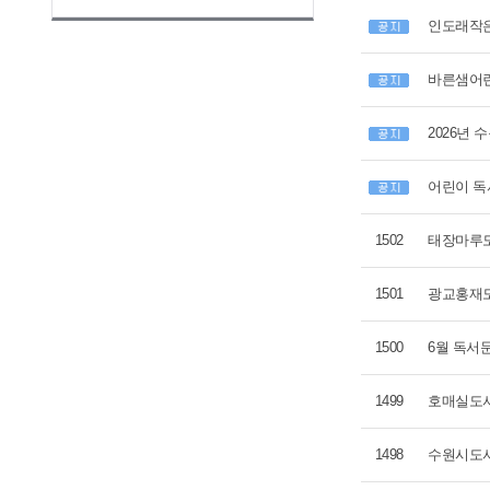
인도래작은
바른샘어린
2026년
어린이 독
1502
태장마루도
1501
광교홍재도
1500
6월 독서
1499
호매실도서
1498
수원시도서