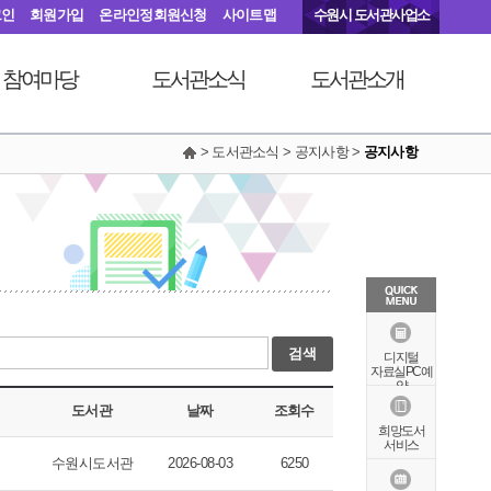
그인
회원가입
온라인정회원신청
사이트맵
수원시 도서관사업소
참여마당
도서관소식
도서관소개
> 도서관소식 > 공지사항 >
공지사항
서관에 물어보세요
공지사항
연혁
동아리커뮤니티
공개자료실
행정서비스헌장
칭찬합니다
조직도
현황안내
상징물
오시는길
검색
특화자료
디지털
자료실PC예
약
도서관
날짜
조회수
희망도서
서비스
수원시도서관
2026-08-03
6250