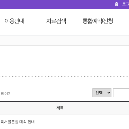
홈
로
이용안내
자료검색
통합예약/신청
이용시간안내
도서검색
독서문화프로그램
도
열람실이용
자료탐색
푸른숲책뜰
대출회원가입
인기도서
도서관체험교실
전자도서관
신착도서
디지털자료실PC예약
도서관서비스
추천도서
열람실좌석현황
자료기증
전자도서관
자원봉사신청
모바일 웹앱 이용안내
희망도서신청
페이지
FAQ
지역도서관 통합검색
제목
원 독서골든벨 대회 안내