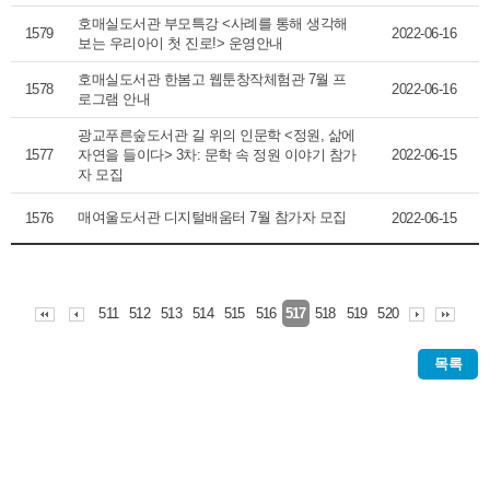
호매실도서관 부모특강 <사례를 통해 생각해
1579
2022-06-16
보는 우리아이 첫 진로!> 운영안내
호매실도서관 한봄고 웹툰창작체험관 7월 프
1578
2022-06-16
로그램 안내
광교푸른숲도서관 길 위의 인문학 <정원, 삶에
1577
자연을 들이다> 3차: 문학 속 정원 이야기 참가
2022-06-15
자 모집
매여울도서관 디지털배움터 7월 참가자 모집
1576
2022-06-15
511
512
513
514
515
516
518
519
520
517
목록