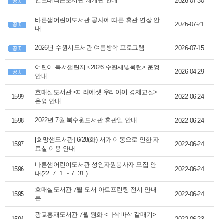
인도래작은도서관 재개관 안내
2026-07-30
바른샘어린이도서관 공사에 따른 휴관 연장 안
2026-07-21
내
2026년 수원시도서관 여름방학 프로그램
2026-07-15
어린이 독서챌린지 <2026 수원새빛북런> 운영
2026-04-29
안내
호매실도서관 <미래에셋 우리아이 경제교실>
1599
2022-06-24
운영 안내
2022년 7월 북수원도서관 휴관일 안내
1598
2022-06-24
[희망샘도서관] 6/28(화) 서가 이동으로 인한 자
1597
2022-06-24
료실 이용 안내
바른샘어린이도서관 성인자원봉사자 모집 안
1596
2022-06-24
내(22. 7. 1. ~ 7. 31.)
호매실도서관 7월 도서 아트프린팅 전시 안내
1595
2022-06-24
문
광교홍재도서관 7월 원화 <바삭바삭 갈매기>
1594
2022-06-23