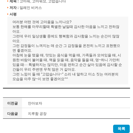
제목 :
고마워, 고마워요, 고맙습니다
저자 :
일레인 비커스
서평
여러분 어떤 것에 고마움을 느끼나요?
보통 한해를 마무리할때 특별한 날일때 감사한 마음을 느끼고 전하잖
아요.
그런데 우리 일상생활 중에도 행복함과 감사함을 느끼는 순간이 많잖
아요.
그런 감정들이 느껴지는 매 순간 그 감정들을 온전히 느끼고 표현했으
면 좋겠어요.
아침에 눈을 떴을 때, 맛있는 음식을 먹을 때, 가족들과 모여있을 때, 시
원한 바람이 불어올 때, 책을 읽을 때, 음악을 들을 때, 멍~하니 가만히
있을 때··· 특별하지는 않지만, 마음 편하고 순간 살아 있음에 감사할 순
간들이 우리 주변엔 무척 많은 거 같아요.
그런 느낌이 들 때 "고맙습니다~" 소리 내 말하고 미소 짓는 여러분의
모습을 아주 많~이 보면 좋겠어요^^
이전글
안아보자
다음글
지루함 공장
목록