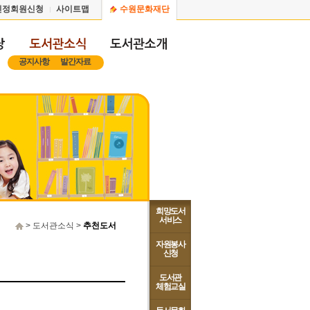
인정회원신청
사이트맵
수원문화재단
공지사항
발간자료
희망도서
서비스
> 도서관소식 >
추천도서
자원봉사
신청
도서관
체험교실