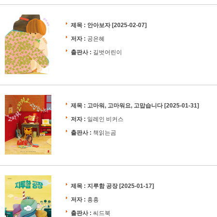
제목 :
안아보자
[2025-02-07]
저자 :
공은혜
출판사 :
길벗어린이
제목 :
고마워, 고마워요, 고맙습니다
[2025-01-31]
저자 :
일레인 비커스
출판사 :
책읽는곰
제목 :
지루함 공장
[2025-01-17]
저자 :
흥흥
출판사 :
씨드북