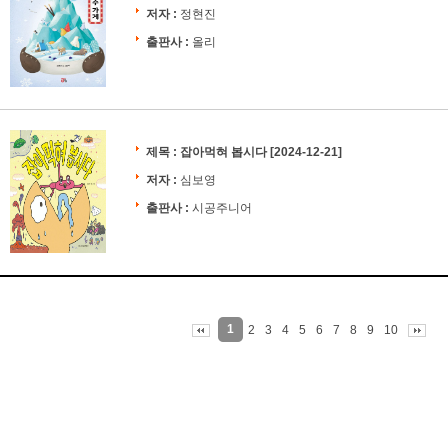
저자 :
정현진
출판사 :
올리
제목 :
잡아먹혀 봅시다
[2024-12-21]
저자 :
심보영
출판사 :
시공주니어
1
2
3
4
5
6
7
8
9
10