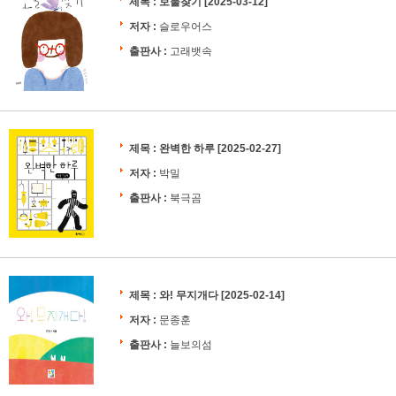
제목 :
보물찾기
[2025-03-12]
저자 :
슬로우어스
출판사 :
고래뱃속
제목 :
완벽한 하루
[2025-02-27]
저자 :
박밀
출판사 :
북극곰
제목 :
와! 무지개다
[2025-02-14]
저자 :
문종훈
출판사 :
늘보의섬